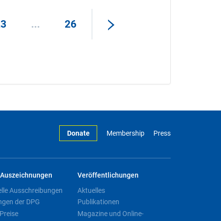
23
...
26
Donate
Membership
Press
Auszeichnungen
Veröffentlichungen
elle Ausschreibungen
Aktuelles
ngen der DPG
Publikationen
Preise
Magazine und Online-