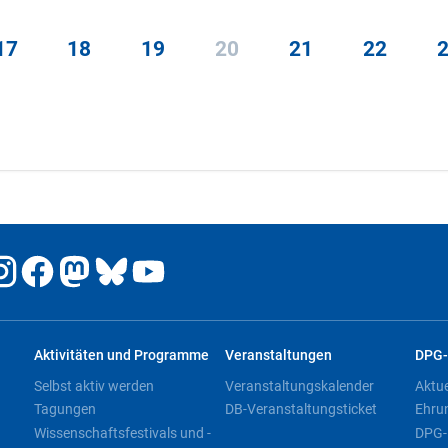
17
18
19
20
21
22
Aktivitäten und Programme
Veranstaltungen
DPG-
Selbst aktiv werden
Veranstaltungskalender
Aktu
Tagungen
DB-Veranstaltungsticket
Ehru
Wissenschaftsfestivals und -
DPG-