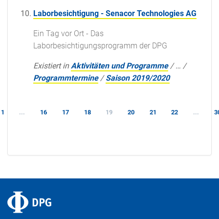
Laborbesichtigung - Senacor Technologies AG
Ein Tag vor Ort - Das
Laborbesichtigungsprogramm der DPG
Existiert in
Aktivitäten und Programme
/
…
/
Programmtermine
/
Saison 2019/2020
1
...
16
17
18
19
20
21
22
...
3