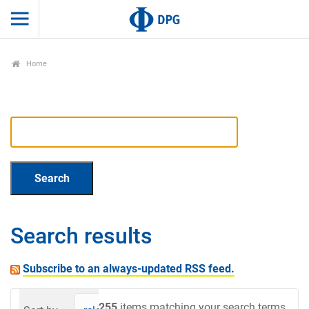
Home
Search results
Subscribe to an always-updated RSS feed.
255
items matching your search terms.