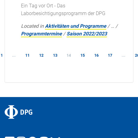
Ein Tag vor Ort - Das
Laborbesichtigungsprogramm der DPG
Located in
Aktivitäten und Programme
/
…
/
Programmtermine
/
Saison 2022/2023
1
...
11
12
13
14
15
16
17
...
2