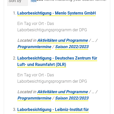
Sort by
relevance
date (newest first)
al
Laborbesichtigung - Menlo Systems GmbH
Ein Tag vor Ort - Das
Laborbesichtigungsprogramm der DPG
Located in
Aktivitäten und Programme
/
…
/
Programmtermine
/
Saison 2022/2023
Laborbesichtigung - Deutsches Zentrum für
Luft- und Raumfahrt (DLR)
Ein Tag vor Ort - Das
Laborbesichtigungsprogramm der DPG
Located in
Aktivitäten und Programme
/
…
/
Programmtermine
/
Saison 2022/2023
Laborbesichtigung - Leibniz-Institut für