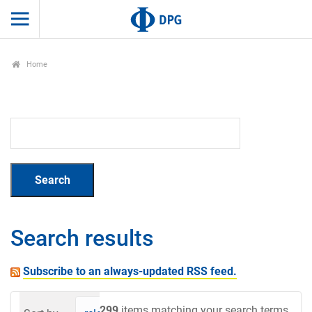
Home
Search results
Subscribe to an always-updated RSS feed.
299
items matching your search terms.