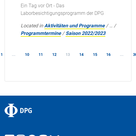
Ein Tag vor Ort - Das
Laborbesichtigungsprogramm der DPG
Located in
Aktivitäten und Programme
/
…
/
Programmtermine
/
Saison 2022/2023
1
...
10
11
12
13
14
15
16
...
3