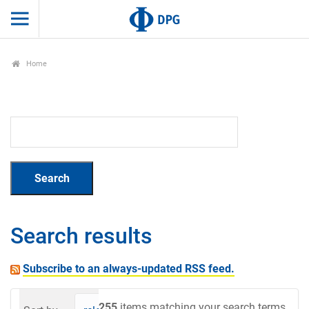
Home
Search results
Subscribe to an always-updated RSS feed.
255
items matching your search terms.