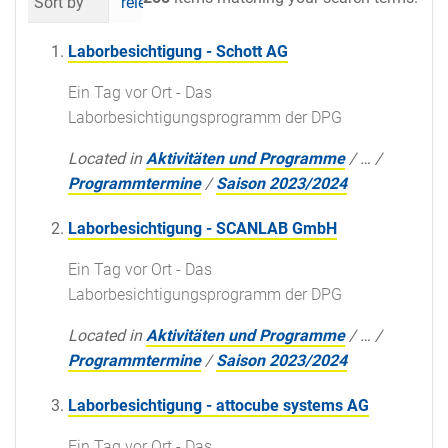
Sort by
relevance
date (newest first)
al
Laborbesichtigung - Schott AG
Ein Tag vor Ort - Das
Laborbesichtigungsprogramm der DPG
Located in
Aktivitäten und Programme
/
…
/
Programmtermine
/
Saison 2023/2024
Laborbesichtigung - SCANLAB GmbH
Ein Tag vor Ort - Das
Laborbesichtigungsprogramm der DPG
Located in
Aktivitäten und Programme
/
…
/
Programmtermine
/
Saison 2023/2024
Laborbesichtigung - attocube systems AG
Ein Tag vor Ort - Das