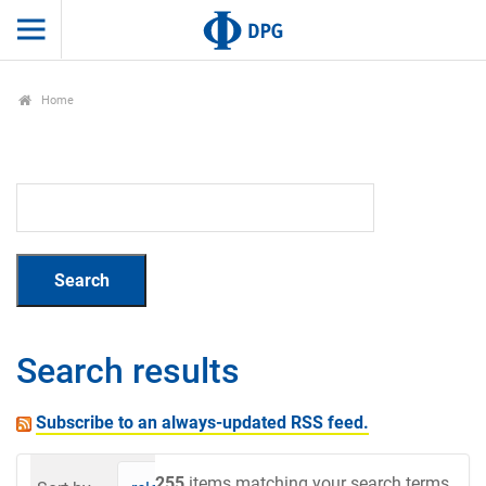
Home
Search results
Subscribe to an always-updated RSS feed.
255
items matching your search terms.