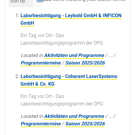
Sort by
relevance
date (newest first)
al
Laborbesichtigung - Leybold GmbH & INFICON
GmbH
Ein Tag vor Ort - Das
Laborbesichtigungsprogramm der DPG
Located in
Aktivitäten und Programme
/
…
/
Programmtermine
/
Saison 2025/2026
Laborbesichtigung - Coherent LaserSystems
GmbH & Co. KG
Ein Tag vor Ort - Das
Laborbesichtigungsprogramm der DPG
Located in
Aktivitäten und Programme
/
…
/
Programmtermine
/
Saison 2025/2026