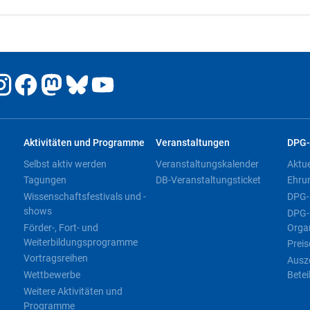
Aktivitäten und Programme
Veranstaltungen
DPG-
Selbst aktiv werden
Veranstaltungskalender
Aktu
Tagungen
DB-Veranstaltungsticket
Ehru
Wissenschaftsfestivals und -
DPG-
shows
DPG-
Förder-, Fort- und
Orga
Weiterbildungsprogramme
Preis
Vortragsreihen
Ausz
Wettbewerbe
Betei
Weitere Aktivitäten und
Programme