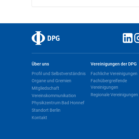
Über uns
Vereinigungen der DPG
Profil und Selbstverständnis
Fachliche Vereinigungen
Organe und Gremien
Fachübergreifende
Vereinigungen
Mitgliedschaft
Regionale Vereinigungen
Vereinskommunikation
Physikzentrum Bad Honnef
Standort Berlin
Kontakt