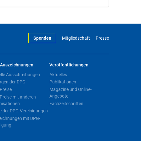
Spenden
Mitgliedschaft
Presse
Auszeichnungen
Veröffentlichungen
elle Ausschreibungen
Aktuelles
ngen der DPG
Publikationen
Preise
Magazine und Online-
Angebote
Preise mit anderen
nisationen
Fachzeitschriften
e der DPG-Vereinigungen
eichnungen mit DPG-
ligung