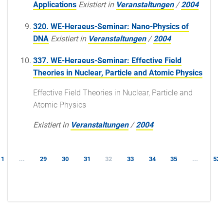
Applications
Existiert in
Veranstaltungen
/
2004
320. WE-Heraeus-Seminar: Nano-Physics of
DNA
Existiert in
Veranstaltungen
/
2004
337. WE-Heraeus-Seminar: Effective Field
Theories in Nuclear, Particle and Atomic Physics
Effective Field Theories in Nuclear, Particle and
Atomic Physics
Existiert in
Veranstaltungen
/
2004
1
...
29
30
31
32
33
34
35
...
5