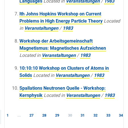
Languages
Located in
Veranstaltungen
/
1983
lth Johns Hopkins Workshop on Current
Problems in High Energy Particle Theory
Located
in
Veranstaltungen
/
1983
Workshop der Arbeitsgemeinschaft
Magnetismus: Magnetisches Aufzeichnen
Located in
Veranstaltungen
/
1983
10:10:10 Workshop on Clusters of Atoms in
Solids
Located in
Veranstaltungen
/
1983
Spallations Neutronen Quelle - Workshop:
Kernphysik
Located in
Veranstaltungen
/
1983
1
...
27
28
29
30
31
32
33
34