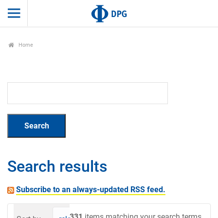
Home
Search results
Subscribe to an always-updated RSS feed.
331
items matching your search terms.