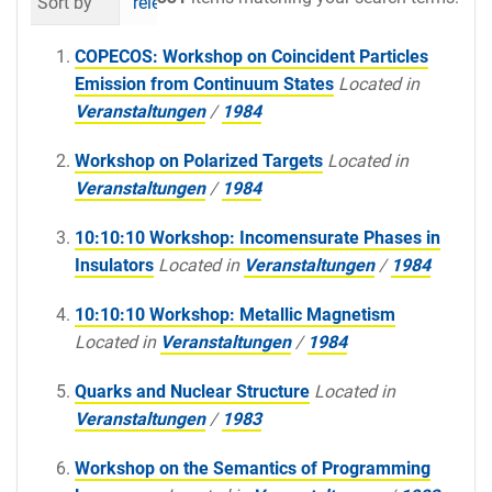
Sort by
relevance
date (newest first)
al
COPECOS: Workshop on Coincident Particles
Emission from Continuum States
Located in
Veranstaltungen
/
1984
Workshop on Polarized Targets
Located in
Veranstaltungen
/
1984
10:10:10 Workshop: Incomensurate Phases in
Insulators
Located in
Veranstaltungen
/
1984
10:10:10 Workshop: Metallic Magnetism
Located in
Veranstaltungen
/
1984
Quarks and Nuclear Structure
Located in
Veranstaltungen
/
1983
Workshop on the Semantics of Programming