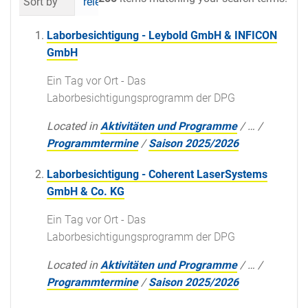
Sort by
relevance
date (newest first)
al
Laborbesichtigung - Leybold GmbH & INFICON
GmbH
Ein Tag vor Ort - Das
Laborbesichtigungsprogramm der DPG
Located in
Aktivitäten und Programme
/
…
/
Programmtermine
/
Saison 2025/2026
Laborbesichtigung - Coherent LaserSystems
GmbH & Co. KG
Ein Tag vor Ort - Das
Laborbesichtigungsprogramm der DPG
Located in
Aktivitäten und Programme
/
…
/
Programmtermine
/
Saison 2025/2026