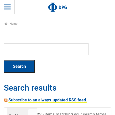
Home
Search results
Subscribe to an always-updated RSS feed.
255
items matching your search terms.