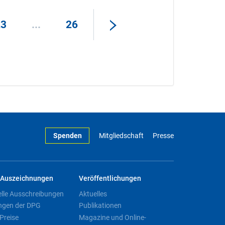
23
...
26
Spenden
Mitgliedschaft
Presse
Auszeichnungen
Veröffentlichungen
elle Ausschreibungen
Aktuelles
ngen der DPG
Publikationen
Preise
Magazine und Online-