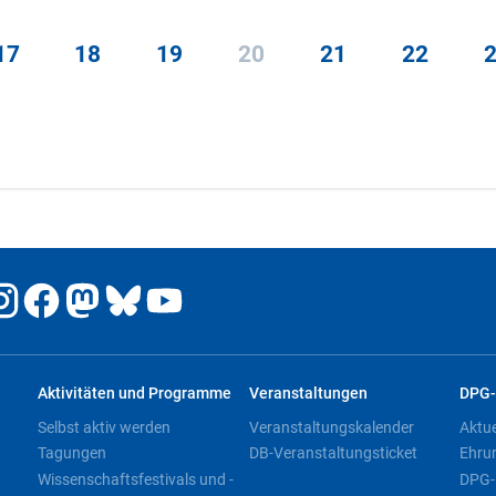
17
18
19
20
21
22
Aktivitäten und Programme
Veranstaltungen
DPG-
Selbst aktiv werden
Veranstaltungskalender
Aktu
Tagungen
DB-Veranstaltungsticket
Ehru
Wissenschaftsfestivals und -
DPG-