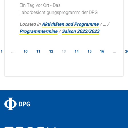
Ein Tag vor Ort - Das
Laborbesichtigungsprogramm der DPG
Located in
Aktivitäten und Programme
/
…
/
Programmtermine
/
Saison 2022/2023
1
...
10
11
12
13
14
15
16
...
2