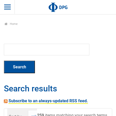
Home
Search results
Subscribe to an always-updated RSS feed.
259
items matching your search terms.