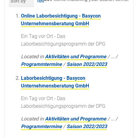
Sort by
relevance
date (newest first)
al
Online Laborbesichtigung - Basycon
Unternehmensberatung GmbH
Ein Tag vor Ort - Das
Laborbesichtigungsprogramm der DPG
Located in
Aktivitäten und Programme
/
…
/
Programmtermine
/
Saison 2022/2023
Laborbesichtigung - Basycon
Unternehmensberatung GmbH
Ein Tag vor Ort - Das
Laborbesichtigungsprogramm der DPG
Located in
Aktivitäten und Programme
/
…
/
Programmtermine
/
Saison 2022/2023