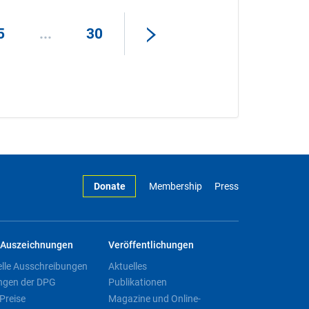
5
...
30
Donate
Membership
Press
Auszeichnungen
Veröffentlichungen
elle Ausschreibungen
Aktuelles
ngen der DPG
Publikationen
Preise
Magazine und Online-