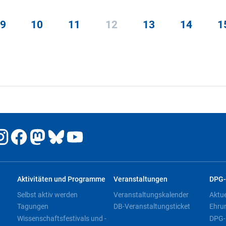
9
10
11
12
13
14
1
Aktivitäten und Programme
Veranstaltungen
DPG-
Selbst aktiv werden
Veranstaltungskalender
Aktu
Tagungen
DB-Veranstaltungsticket
Ehru
Wissenschaftsfestivals und -
DPG-