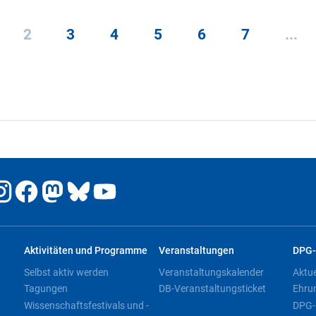
2
3
4
5
6
7
...
Aktivitäten und Programme
Veranstaltungen
DPG-
Selbst aktiv werden
Veranstaltungskalender
Aktu
Tagungen
DB-Veranstaltungsticket
Ehru
Wissenschaftsfestivals und -
DPG-