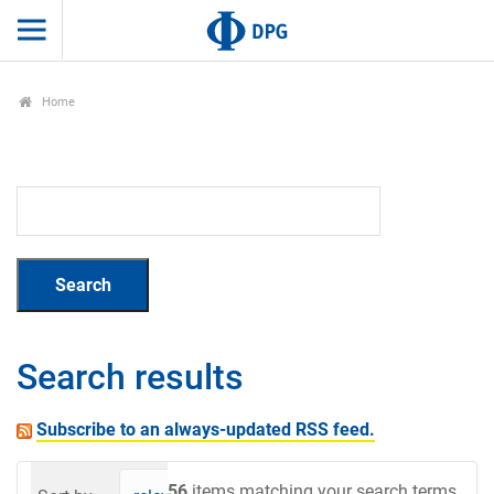
Home
Search results
Subscribe to an always-updated RSS feed.
56
items matching your search terms.