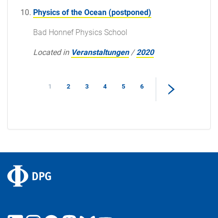
Physics of the Ocean (postponed)
Bad Honnef Physics School
Located in
Veranstaltungen
/
2020
1
2
3
4
5
6