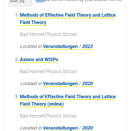
Sort by
relevance
date (newest first)
al
Methods of Effective Field Theory and Lattice
Field Theory
Bad Honnef Physics School
Located in
Veranstaltungen
/
2023
Axions and WISPs
Bad Honnef Physics School
Located in
Veranstaltungen
/
2020
Methods of Effective Field Theory and Lattice
Field Theory (online)
Bad Honnef Physics School
Located in
Veranstaltungen
/
2020