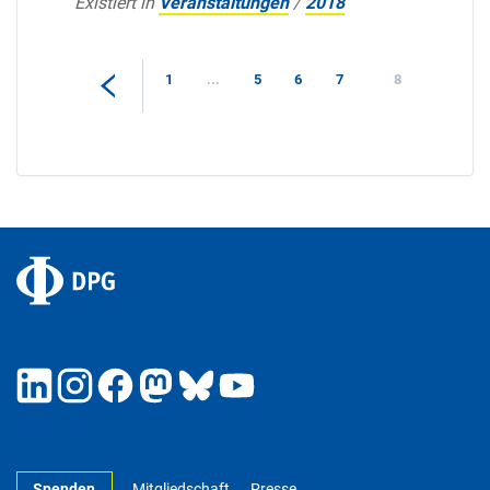
Existiert in
Veranstaltungen
/
2018
1
...
5
6
7
8
Spenden
Mitgliedschaft
Presse