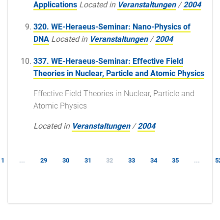
Applications
Located in
Veranstaltungen
/
2004
320. WE-Heraeus-Seminar: Nano-Physics of
DNA
Located in
Veranstaltungen
/
2004
337. WE-Heraeus-Seminar: Effective Field
Theories in Nuclear, Particle and Atomic Physics
Effective Field Theories in Nuclear, Particle and
Atomic Physics
Located in
Veranstaltungen
/
2004
1
...
29
30
31
32
33
34
35
...
5