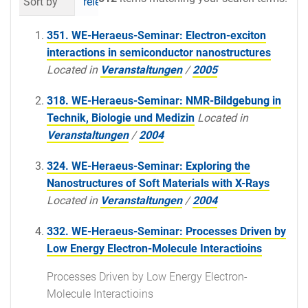
Sort by
relevance
date (newest first)
al
351. WE-Heraeus-Seminar: Electron-exciton
interactions in semiconductor nanostructures
Located in
Veranstaltungen
/
2005
318. WE-Heraeus-Seminar: NMR-Bildgebung in
Technik, Biologie und Medizin
Located in
Veranstaltungen
/
2004
324. WE-Heraeus-Seminar: Exploring the
Nanostructures of Soft Materials with X-Rays
Located in
Veranstaltungen
/
2004
332. WE-Heraeus-Seminar: Processes Driven by
Low Energy Electron-Molecule Interactioins
Processes Driven by Low Energy Electron-
Molecule Interactioins