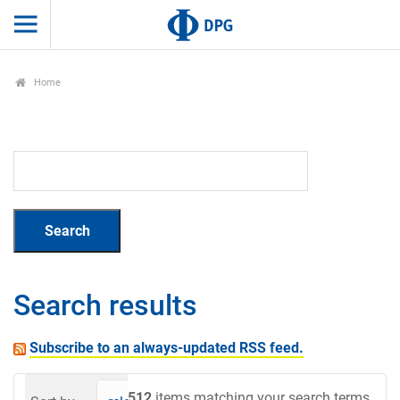
Home
Search results
Subscribe to an always-updated RSS feed.
512
items matching your search terms.