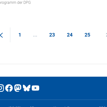
gsprogramm der DPG
1
...
23
24
25