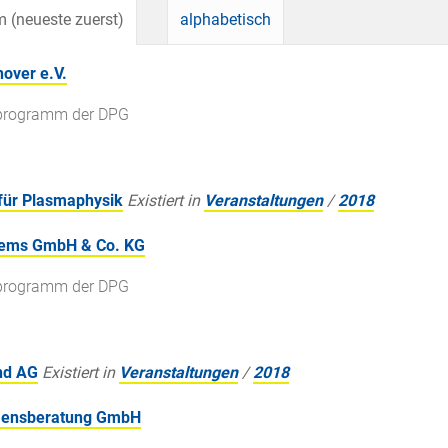
 (neueste zuerst)
alphabetisch
over e.V.
gsprogramm der DPG
 für Plasmaphysik
Existiert in
Veranstaltungen
/
2018
stems GmbH & Co. KG
gsprogramm der DPG
nd AG
Existiert in
Veranstaltungen
/
2018
hmensberatung GmbH