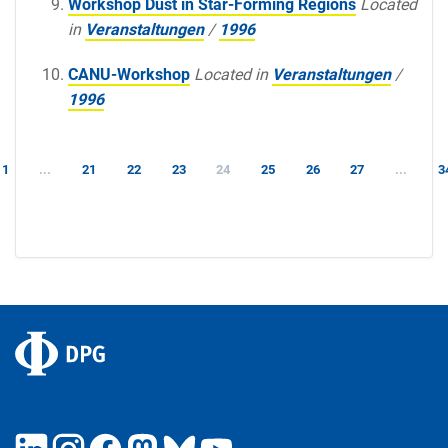
Workshop Dust in Star-Forming Regions
Located
in
Veranstaltungen
/
1996
CANU-Workshop
Located in
Veranstaltungen
/
1996
1
...
21
22
23
24
25
26
27
...
3