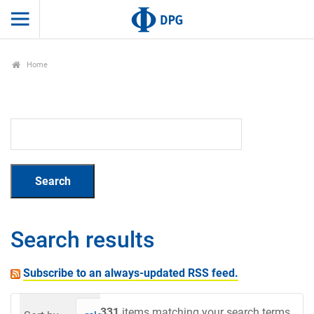
Home
Search results
Subscribe to an always-updated RSS feed.
331
items matching your search terms.