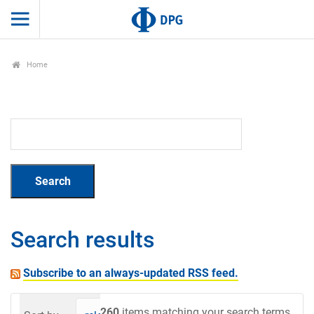
Home
Search results
Subscribe to an always-updated RSS feed.
260
items matching your search terms.