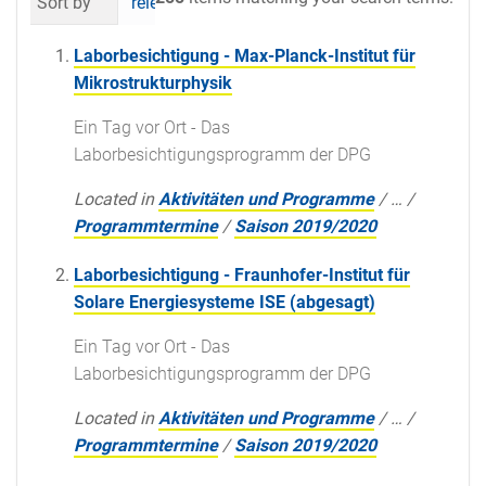
Sort by
relevance
date (newest first)
al
Laborbesichtigung - Max-Planck-Institut für
Mikrostrukturphysik
Ein Tag vor Ort - Das
Laborbesichtigungsprogramm der DPG
Located in
Aktivitäten und Programme
/
…
/
Programmtermine
/
Saison 2019/2020
Laborbesichtigung - Fraunhofer-Institut für
Solare Energiesysteme ISE (abgesagt)
Ein Tag vor Ort - Das
Laborbesichtigungsprogramm der DPG
Located in
Aktivitäten und Programme
/
…
/
Programmtermine
/
Saison 2019/2020