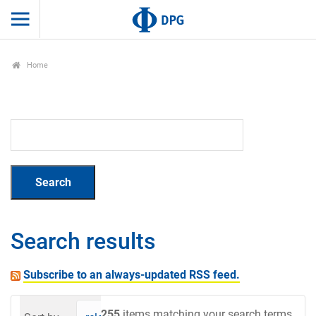
Home
Search results
Subscribe to an always-updated RSS feed.
255
items matching your search terms.