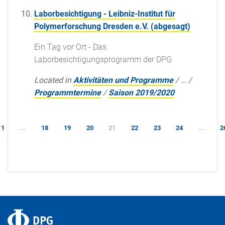
Laborbesichtigung - Leibniz-Institut für
Polymerforschung Dresden e.V. (abgesagt)
Ein Tag vor Ort - Das
Laborbesichtigungsprogramm der DPG
Located in
Aktivitäten und Programme
/
…
/
Programmtermine
/
Saison 2019/2020
1
...
18
19
20
21
22
23
24
...
2