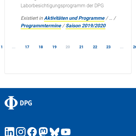
Laborbesichtigungsprogramm der DPG
Existiert in
Aktivitäten und Programme
/
…
/
Programmtermine
/
Saison 2019/2020
1
...
17
18
19
20
21
22
23
...
2