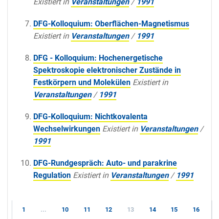
Existiert in
Veranstaltungen
/
1991
DFG-Kolloquium: Oberflächen-Magnetismus
Existiert in
Veranstaltungen
/
1991
DFG - Kolloquium: Hochenergetische
Spektroskopie elektronischer Zustände in
Festkörpern und Molekülen
Existiert in
Veranstaltungen
/
1991
DFG-Kolloquium: Nichtkovalenta
Wechselwirkungen
Existiert in
Veranstaltungen
/
1991
DFG-Rundgespräch: Auto- und parakrine
Regulation
Existiert in
Veranstaltungen
/
1991
1
...
10
11
12
13
14
15
16