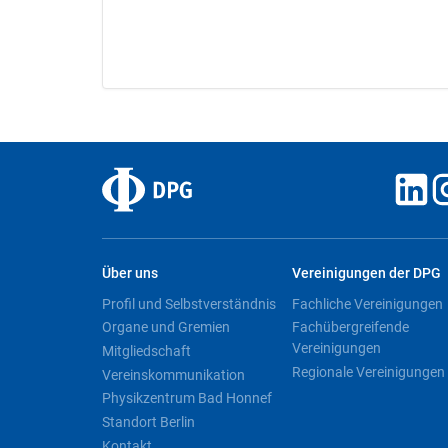
Über uns
Vereinigungen der DPG
Profil und Selbstverständnis
Fachliche Vereinigungen
Organe und Gremien
Fachübergreifende
Vereinigungen
Mitgliedschaft
Regionale Vereinigungen
Vereinskommunikation
Physikzentrum Bad Honnef
Standort Berlin
Kontakt