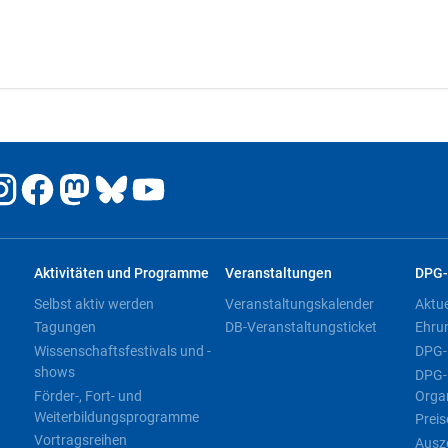
Aktivitäten und Programme
Veranstaltungen
DPG-
Selbst aktiv werden
Veranstaltungskalender
Aktu
Tagungen
DB-Veranstaltungsticket
Ehru
Wissenschaftsfestivals und -
DPG-
shows
DPG-
Förder-, Fort- und
Orga
Weiterbildungsprogramme
Preis
Vortragsreihen
Ausz