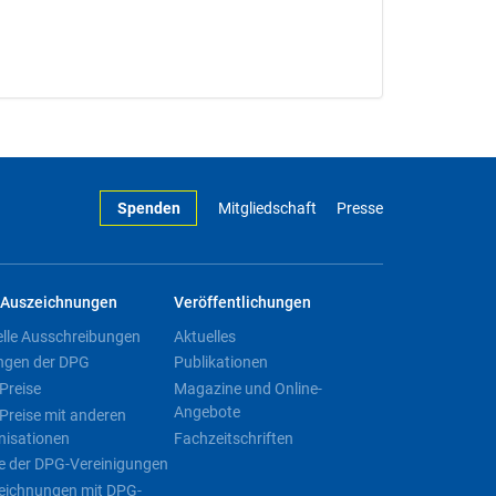
Spenden
Mitgliedschaft
Presse
Auszeichnungen
Veröffentlichungen
elle Ausschreibungen
Aktuelles
ngen der DPG
Publikationen
Preise
Magazine und Online-
Angebote
Preise mit anderen
nisationen
Fachzeitschriften
e der DPG-Vereinigungen
eichnungen mit DPG-