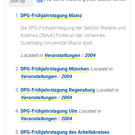
Sort by
relevance
date (newest first)
al
DPG-Frühjahrstagung Mainz
Die DPG-Frühjahrstagung der Sektion Materie und
Kosmos (SMuK) findet an der Johannes
Gutenberg-Universität Mainz statt.
Located in
Veranstaltungen
/
2004
DPG-Frühjahrstagung München
Located in
Veranstaltungen
/
2004
DPG-Frühjahrstagung Regensburg
Located in
Veranstaltungen
/
2004
DPG-Frühjahrstagung Ulm
Located in
Veranstaltungen
/
2004
DPG-Frühjahrstagung des Arbeitskreises