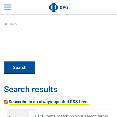
Home
Search results
Subscribe to an always-updated RSS feed.
110
items matching your search terms.