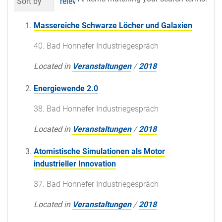
Sort by
relevance
date (newest first)
al
Massereiche Schwarze Löcher und Galaxien
40. Bad Honnefer Industriegespräch
Located in
Veranstaltungen
/
2018
Energiewende 2.0
38. Bad Honnefer Industriegespräch
Located in
Veranstaltungen
/
2018
Atomistische Simulationen als Motor
industrieller Innovation
37. Bad Honnefer Industriegespräch
Located in
Veranstaltungen
/
2018