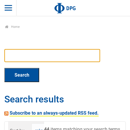
Home
Search results
Subscribe to an always-updated RSS feed.
44
items matching your search terms.