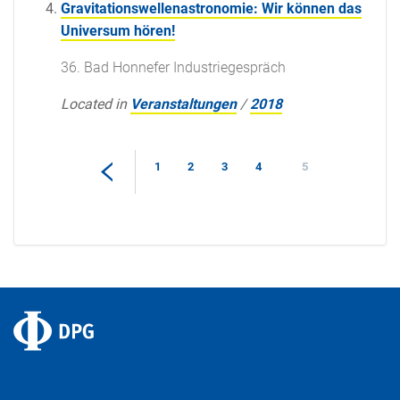
Gravitationswellenastronomie: Wir können das
Universum hören!
36. Bad Honnefer Industriegespräch
Located in
Veranstaltungen
/
2018
1
2
3
4
5