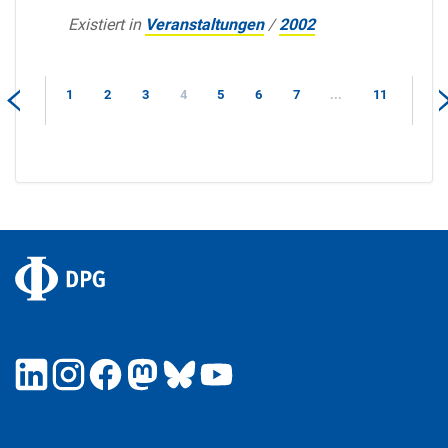
Existiert in
Veranstaltungen
/
2002
1
2
3
4
5
6
7
...
11