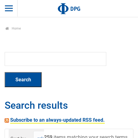
Home
Search results
Subscribe to an always-updated RSS feed.
259
items matching your search terms.