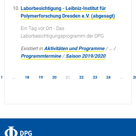
Laborbesichtigung - Leibniz-Institut für
Polymerforschung Dresden e.V. (abgesagt)
Ein Tag vor Ort - Das
Laborbesichtigungsprogramm der DPG
Existiert in
Aktivitäten und Programme
/
…
/
Programmtermine
/
Saison 2019/2020
1
...
18
19
20
21
22
23
24
...
2