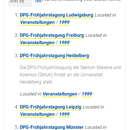
Sort by
relevance
date (newest first)
al
DPG-Frühjahrstagung Ludwigsburg
Located in
Veranstaltungen
/
1999
DPG-Frühjahrstagung Freiburg
Located in
Veranstaltungen
/
1999
DPG-Frühjahrstagung Heidelberg
Die DPG-Frühjahrstagung der Sektion Materie und
Kosmos (SMuK) findet an der Universität
Heidelberg statt.
Located in
Veranstaltungen
/
1999
DPG-Frühjahrstagung Leipzig
Located in
Veranstaltungen
/
1999
DPG-Frühjahrstagung Münster
Located in