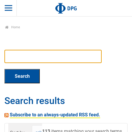
Home
Search results
Subscribe to an always-updated RSS feed.
113
items matching your search terms.