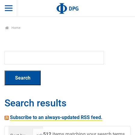
Home
Search results
Subscribe to an always-updated RSS feed.
512
items matching your search terms.