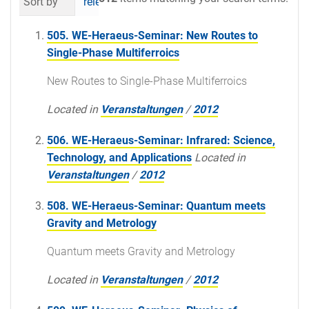
Sort by
relevance
date (newest first)
al
505. WE-Heraeus-Seminar: New Routes to
Single-Phase Multiferroics
New Routes to Single-Phase Multiferroics
Located in
Veranstaltungen
/
2012
506. WE-Heraeus-Seminar: Infrared: Science,
Technology, and Applications
Located in
Veranstaltungen
/
2012
508. WE-Heraeus-Seminar: Quantum meets
Gravity and Metrology
Quantum meets Gravity and Metrology
Located in
Veranstaltungen
/
2012