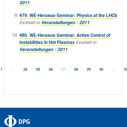
2011
479. WE-Heraeus-Seminar: Physics at the LHCb
Existiert in
Veranstaltungen
/
2011
480. WE-Heraeus-Seminar: Active Control of
Instabilities in Hot Plasmas
Existiert in
Veranstaltungen
/
2011
1
...
24
25
26
27
28
29
30
...
5