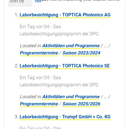
Sort by
relevance
date (newest first)
al
Laborbesichtigung - TOPTICA Photonics AG
Ein Tag vor Ort - Das
Laborbesichtigungsprogramm der DPG
Located in
Aktivitäten und Programme
/
…
/
Programmtermine
/
Saison 2023/2024
Laborbesichtigung - TOPTICA Photonics SE
Ein Tag vor Ort - Das
Laborbesichtigungsprogramm der DPG
Located in
Aktivitäten und Programme
/
…
/
Programmtermine
/
Saison 2025/2026
Laborbesichtigung - Trumpf GmbH + Co. KG
Ein Tag vor Ort - Das