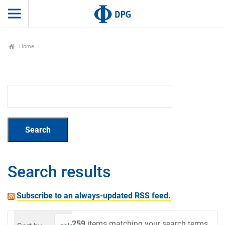
Home
Search results
Subscribe to an always-updated RSS feed.
259
items matching your search terms.