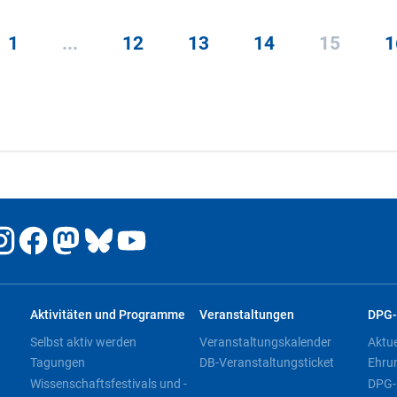
1
...
12
13
14
15
1
Aktivitäten und Programme
Veranstaltungen
DPG-
Selbst aktiv werden
Veranstaltungskalender
Aktu
Tagungen
DB-Veranstaltungsticket
Ehru
Wissenschaftsfestivals und -
DPG-