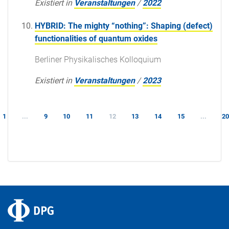
Existiert in
Veranstaltungen
/
2022
HYBRID: The mighty “nothing”: Shaping (defect)
functionalities of quantum oxides
Berliner Physikalisches Kolloquium
Existiert in
Veranstaltungen
/
2023
1
...
9
10
11
12
13
14
15
...
2