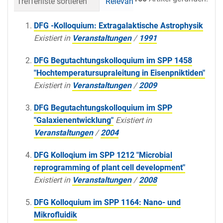
Trefferliste sortieren
Relevanz
Datum (neueste 
DFG -Kolloquium: Extragalaktische Astrophysik
Existiert in
Veranstaltungen
/
1991
DFG Begutachtungskolloquium im SPP 1458
"Hochtemperatursupraleitung in Eisenpniktiden"
Existiert in
Veranstaltungen
/
2009
DFG Begutachtungskolloquium im SPP
"Galaxienentwicklung"
Existiert in
Veranstaltungen
/
2004
DFG Kolloqium im SPP 1212 "Microbial
reprogramming of plant cell development"
Existiert in
Veranstaltungen
/
2008
DFG Kolloquium im SPP 1164: Nano- und
Mikrofluidik