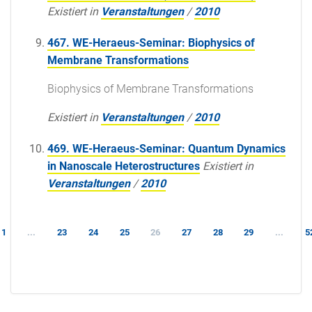
Existiert in
Veranstaltungen
/
2010
467. WE-Heraeus-Seminar: Biophysics of
Membrane Transformations
Biophysics of Membrane Transformations
Existiert in
Veranstaltungen
/
2010
469. WE-Heraeus-Seminar: Quantum Dynamics
in Nanoscale Heterostructures
Existiert in
Veranstaltungen
/
2010
1
...
23
24
25
26
27
28
29
...
5