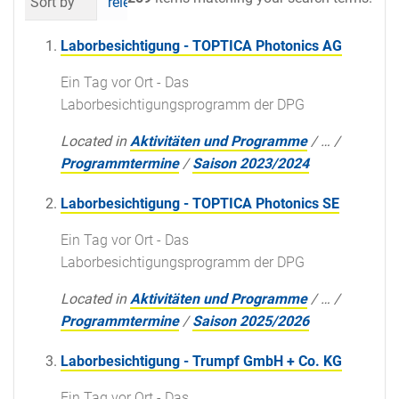
Sort by
relevance
date (newest first)
al
Laborbesichtigung - TOPTICA Photonics AG
Ein Tag vor Ort - Das
Laborbesichtigungsprogramm der DPG
Located in
Aktivitäten und Programme
/
…
/
Programmtermine
/
Saison 2023/2024
Laborbesichtigung - TOPTICA Photonics SE
Ein Tag vor Ort - Das
Laborbesichtigungsprogramm der DPG
Located in
Aktivitäten und Programme
/
…
/
Programmtermine
/
Saison 2025/2026
Laborbesichtigung - Trumpf GmbH + Co. KG
Ein Tag vor Ort - Das