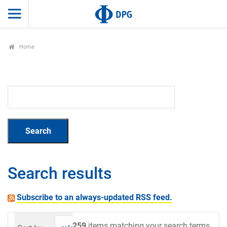
Home
Search results
Subscribe to an always-updated RSS feed.
259
items matching your search terms.