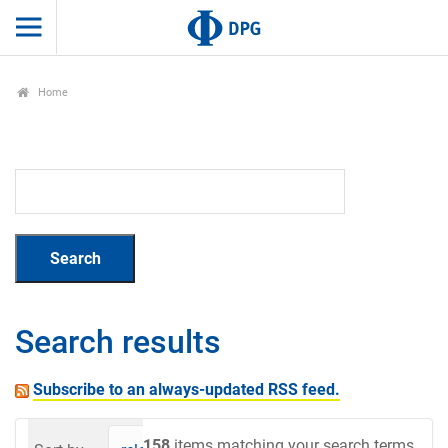
Home
Search results
Subscribe to an always-updated RSS feed.
158
items matching your search terms.