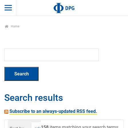
Home
Search results
Subscribe to an always-updated RSS feed.
158
items matching your search terms.