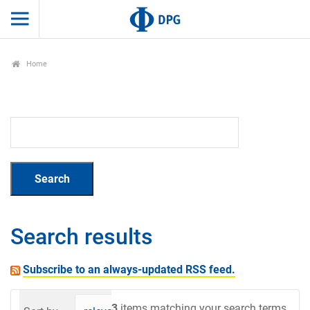
Home
Search results
Subscribe to an always-updated RSS feed.
3
items matching your search terms.