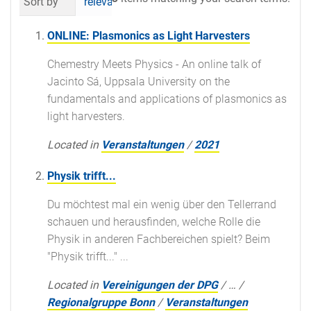
Sort by
relevance
date (newest first)
al
ONLINE: Plasmonics as Light Harvesters
Chemestry Meets Physics - An online talk of
Jacinto Sá, Uppsala University on the
fundamentals and applications of plasmonics as
light harvesters.
Located in
Veranstaltungen
/
2021
Physik trifft...
Du möchtest mal ein wenig über den Tellerrand
schauen und herausfinden, welche Rolle die
Physik in anderen Fachbereichen spielt? Beim
"Physik trifft..." ...
Located in
Vereinigungen der DPG
/
…
/
Regionalgruppe Bonn
/
Veranstaltungen