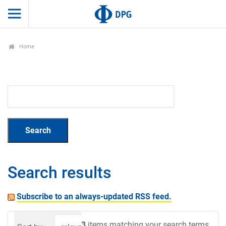
Home
Search results
Subscribe to an always-updated RSS feed.
3
items matching your search terms.