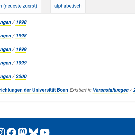
 (neueste zuerst)
alphabetisch
ungen
/
1998
ungen
/
1998
ungen
/
1999
ungen
/
1999
ungen
/
2000
richtungen der Universität Bonn
Existiert in
Veranstaltungen
/