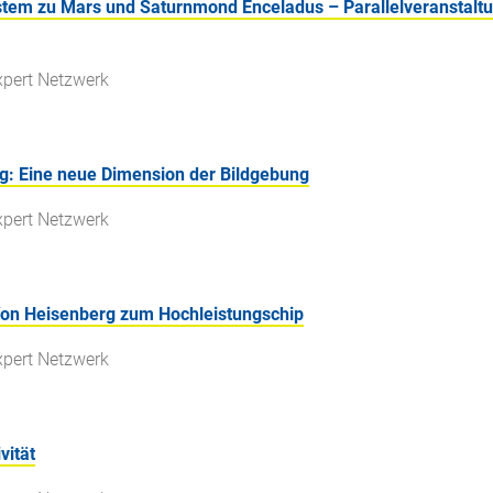
stem zu Mars und Saturnmond Enceladus – Parallelveranstaltun
xpert Netzwerk
g: Eine neue Dimension der Bildgebung
xpert Netzwerk
on Heisenberg zum Hochleistungschip
xpert Netzwerk
vität