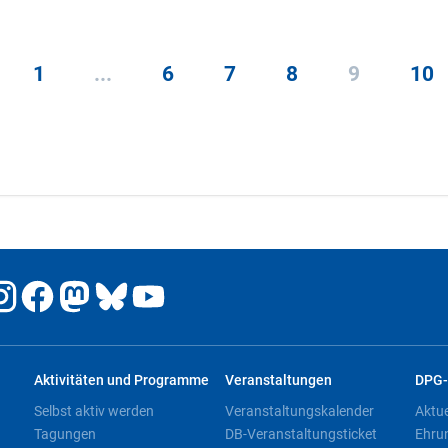
1
...
6
7
8
9
10
Aktivitäten und Programme
Veranstaltungen
DPG-
Selbst aktiv werden
Veranstaltungskalender
Aktu
Tagungen
DB-Veranstaltungsticket
Ehru