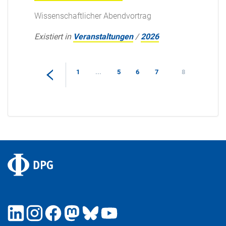
Wissenschaftlicher Abendvortrag
Existiert in
Veranstaltungen
/
2026
1
...
5
6
7
8