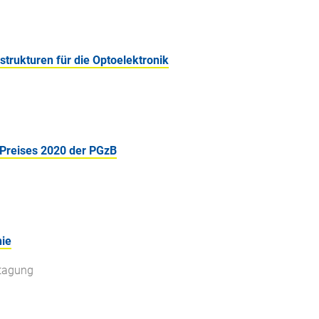
trukturen für die Optoelektronik
Preises 2020 der PGzB
hie
rtagung