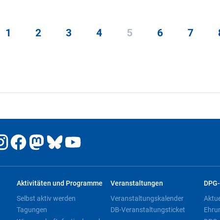
1
2
3
4
5
6
7
Aktivitäten und Programme
Veranstaltungen
DPG-
Selbst aktiv werden
Veranstaltungskalender
Aktu
Tagungen
DB-Veranstaltungsticket
Ehru