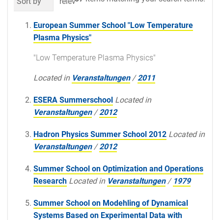
Sort by
relevance
date (newest first)
al
European Summer School "Low Temperature
Plasma Physics"
"Low Temperature Plasma Physics"
Located in
Veranstaltungen
/
2011
ESERA Summerschool
Located in
Veranstaltungen
/
2012
Hadron Physics Summer School 2012
Located in
Veranstaltungen
/
2012
Summer School on Optimization and Operations
Research
Located in
Veranstaltungen
/
1979
Summer School on Modehling of Dynamical
Systems Based on Experimental Data with