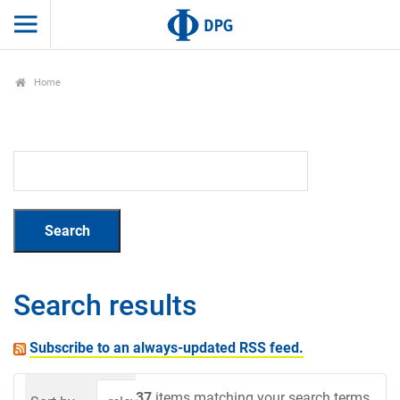
Home
Search results
Subscribe to an always-updated RSS feed.
37
items matching your search terms.