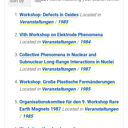
Sort by
relevance
date (newest first)
al
Workshop: Defects in Oxides
Located in
Veranstaltungen
/
1985
VIth Workshop on Elektrode Phenomena
Located in
Veranstaltungen
/
1984
Collective Phenomena in Nuclear and
Subnuclear Long-Range Interactions in Nuclei
Located in
Veranstaltungen
/
1987
Workshop: Große Plastische Formänderungen
Located in
Veranstaltungen
/
1985
Organisationskomitee für den 9. Workshop Rare
Earth Magnets 1987
Located in
Veranstaltungen
/
1985