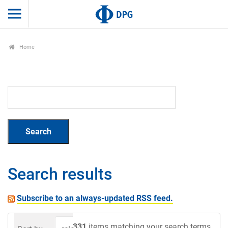
Home
Search results
Subscribe to an always-updated RSS feed.
331
items matching your search terms.