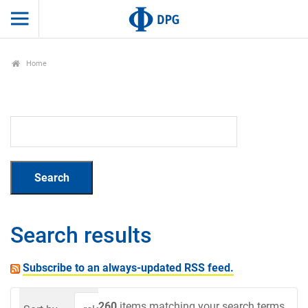
Home
Search results
Subscribe to an always-updated RSS feed.
260
items matching your search terms.