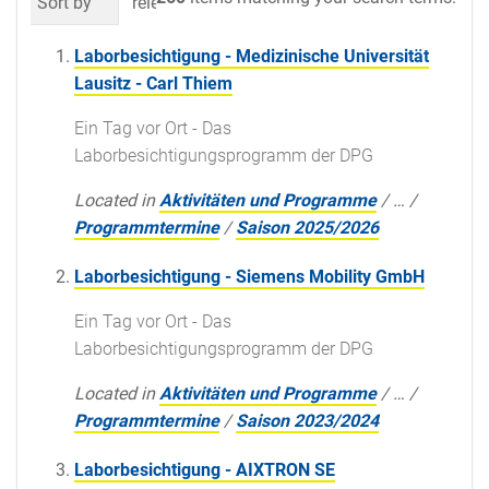
Sort by
relevance
date (newest first)
al
Laborbesichtigung - Medizinische Universität
Lausitz - Carl Thiem
Ein Tag vor Ort - Das
Laborbesichtigungsprogramm der DPG
Located in
Aktivitäten und Programme
/
…
/
Programmtermine
/
Saison 2025/2026
Laborbesichtigung - Siemens Mobility GmbH
Ein Tag vor Ort - Das
Laborbesichtigungsprogramm der DPG
Located in
Aktivitäten und Programme
/
…
/
Programmtermine
/
Saison 2023/2024
Laborbesichtigung - AIXTRON SE