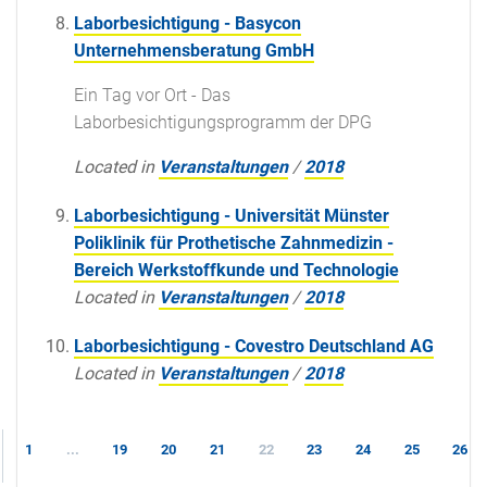
Laborbesichtigung - Basycon
Unternehmensberatung GmbH
Ein Tag vor Ort - Das
Laborbesichtigungsprogramm der DPG
Located in
Veranstaltungen
/
2018
Laborbesichtigung - Universität Münster
Poliklinik für Prothetische Zahnmedizin -
Bereich Werkstoffkunde und Technologie
Located in
Veranstaltungen
/
2018
Laborbesichtigung - Covestro Deutschland AG
Located in
Veranstaltungen
/
2018
1
...
19
20
21
22
23
24
25
26