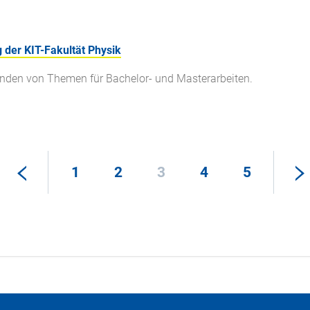
 der KIT-Fakultät Physik
den von Themen für Bachelor- und Masterarbeiten.
1
2
3
4
5